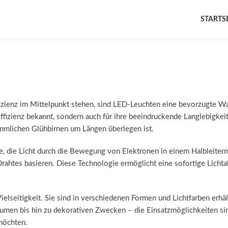
STARTS
fizienz im Mittelpunkt stehen, sind LED-Leuchten eine bevorzugte Wa
eeffizienz bekannt, sondern auch für ihre beeindruckende Langlebigke
ömmlichen Glühbirnen um Längen überlegen ist.
, die Licht durch die Bewegung von Elektronen in einem Halbleiterma
s Drahtes basieren. Diese Technologie ermöglicht eine sofortige Lich
ielseitigkeit. Sie sind in verschiedenen Formen und Lichtfarben erhält
 bis hin zu dekorativen Zwecken – die Einsatzmöglichkeiten sind n
 möchten.