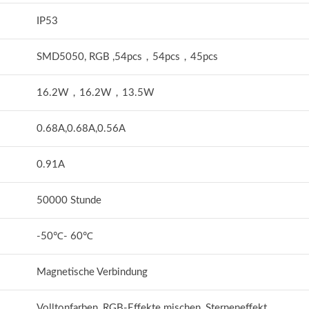
IP53
SMD5050, RGB ,54pcs，54pcs，45pcs
16.2W，16.2W，13.5W
0.68A,0.68A,0.56A
0.91A
50000 Stunde
-50℃- 60℃
Magnetische Verbindung
Volltonfarben, RGB-Effekte mischen, Sterneneffekt