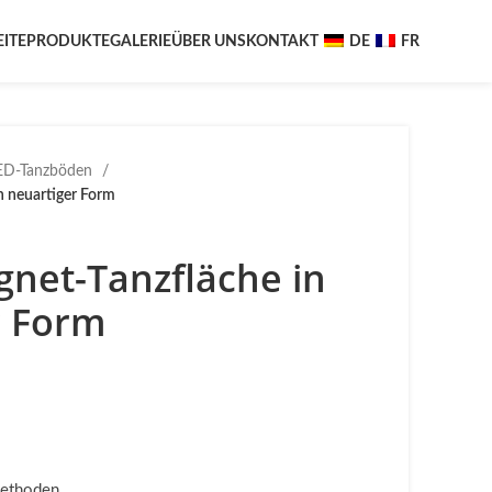
EITE
PRODUKTE
GALERIE
ÜBER UNS
KONTAKT
DE
FR
LED-Tanzböden
n neuartiger Form
gnet-Tanzfläche in
r Form
methoden