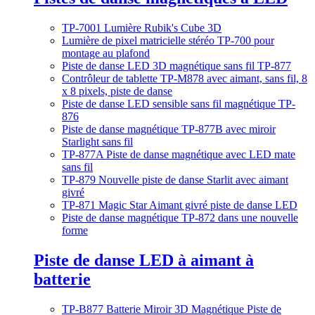
TP-7001 Lumière Rubik's Cube 3D
Lumière de pixel matricielle stéréo TP-700 pour
montage au plafond
Piste de danse LED 3D magnétique sans fil TP-877
Contrôleur de tablette TP-M878 avec aimant, sans fil, 8
x 8 pixels, piste de danse
Piste de danse LED sensible sans fil magnétique TP-
876
Piste de danse magnétique TP-877B avec miroir
Starlight sans fil
TP-877A Piste de danse magnétique avec LED mate
sans fil
TP-879 Nouvelle piste de danse Starlit avec aimant
givré
TP-871 Magic Star Aimant givré piste de danse LED
Piste de danse magnétique TP-872 dans une nouvelle
forme
Piste de danse LED à aimant à
batterie
TP-B877 Batterie Miroir 3D Magnétique Piste de