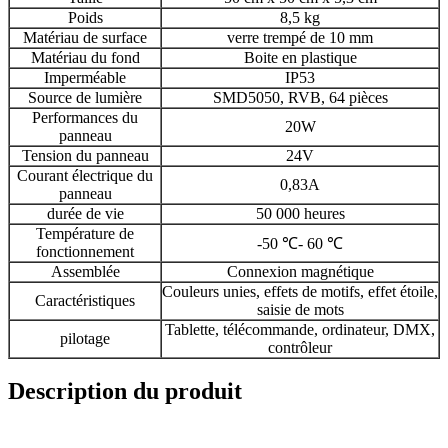
Poids
8,5 kg
Matériau de surface
verre trempé de 10 mm
Matériau du fond
Boite en plastique
Imperméable
IP53
Source de lumière
SMD5050, RVB, 64 pièces
Performances du
20W
panneau
Tension du panneau
24V
Courant électrique du
0,83A
panneau
durée de vie
50 000 heures
Température de
-50 ℃- 60 ℃
fonctionnement
Assemblée
Connexion magnétique
Couleurs unies, effets de motifs, effet étoile,
Caractéristiques
saisie de mots
Tablette, télécommande, ordinateur, DMX,
pilotage
contrôleur
Description du produit